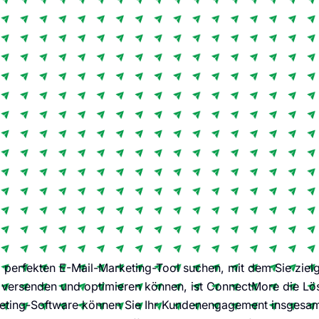
perfekten E-Mail-Marketing-Tool suchen, mit dem Sie zielg
versenden und optimieren können, ist ConnectMore die Lösu
ting-Software können Sie Ihr Kundenengagement insgesamt